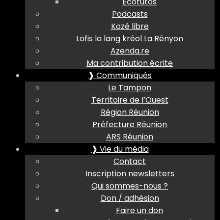
Ecotutos
Podcasts
Kozé libre
Lofis la lang kréol La Rényon
Azenda.re
Ma contribution écrite
❱ Communiqués
Le Tampon
Territoire de l’Ouest
Région Réunion
Préfecture Réunion
ARS Réunion
❱ Vie du média
Contact
Inscription newsletters
Qui sommes-nous ?
Don / adhésion
Faire un don