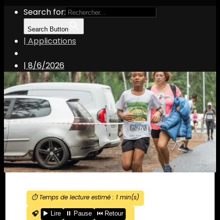
Search for:
Search Button
| Applications
|
8/6/2026
⏱️ Temps de lecture estimé :
1
min(s)
🎧
▶️ Lire
⏸️ Pause
⏮️ Retour