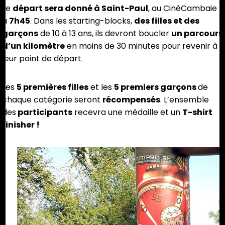
Le
départ sera donné à Saint-Paul
, au CinéCambaie
à
7h45
. Dans les starting-blocks,
des filles et des
garçons
de 10 à 13 ans, ils devront boucler
un parcours
d’un kilomètre
en moins de 30 minutes pour revenir à
leur point de départ.
Les
5 premières filles
et les
5 premiers garçons
de
chaque catégorie seront
récompensés
. L’ensemble
des
participants
recevra une médaille et un
T-shirt
finisher !