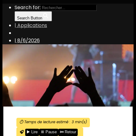
Search for:
Search Button
| Applications
|
8/6/2026
⏱️ Temps de lecture estimé :
3
min(s)
🎧
▶️ Lire
⏸️ Pause
⏮️ Retour