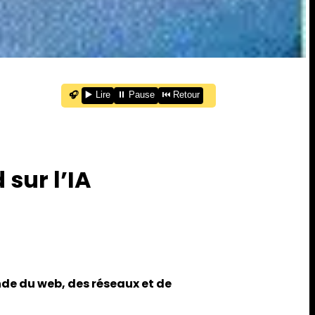
🎧
▶️ Lire
⏸️ Pause
⏮️ Retour
 sur l’IA
nde du web, des réseaux et de