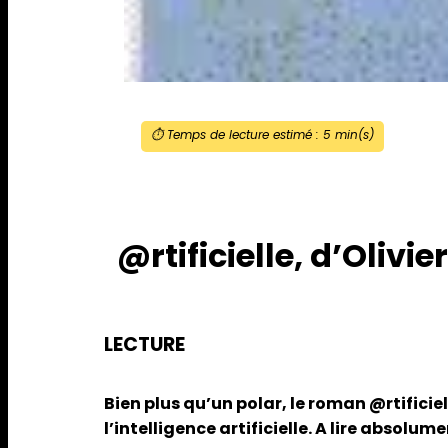
⏱️ Temps de lecture estimé :
5
min(s)
@rtificielle, d’Olivi
LECTURE
Bien plus qu’un polar, le roman @rtifici
l’intelligence artificielle. A lire absolume