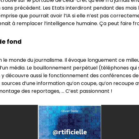
rouve sur le portable de celui-ci et qu’elle n’a jamais en
ans précédent. Les Etats interdiront pendant des mois les
prise que pourrait avoir l’IA si elle n’est pas correctem
e venait à remplacer l’intelligence humaine. Ça peut faire fro
de fond
bien le monde du journalisme. Il évoque longuement ce mili
’un média. Le bouillonnement perpétuel (téléphones qui son
On y découvre aussi le fonctionnement des conférences de 
 sources d’une information qu’on coupe, qu’on recoupe ava
ontage des reportages, … C’est passionnant !