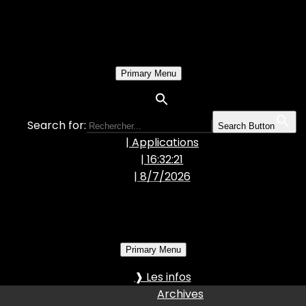
Primary Menu
Search for:
Search Button
| Applications
| 16:32:22
|
8/7/2026
Primary Menu
❱ Les infos
Archives