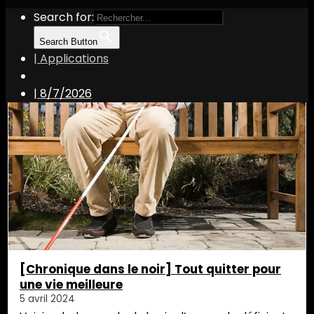
Search for:
Search Button
| Applications
déficient visuel
|
8/7/2026
[Chronique dans le noir] Tout quitter pour
une vie meilleure
5 avril 2024