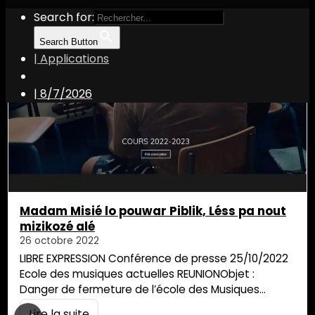
Search for:
Search Button
| Applications
Ecole des musiques actuelles
|
8/7/2026
Madam Misié lo pouwar Piblik, Léss pa nout
mizikozé alé
26 octobre 2022
LIBRE EXPRESSION Conférence de presse 25/10/2022
Ecole des musiques actuelles REUNIONObjet :
Danger de fermeture de l’école des Musiques
ActuellesPrises de parole :Portes parole des
Lire la suite