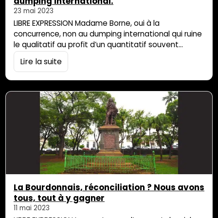
dumping international.
23 mai 2023
LIBRE EXPRESSION Madame Borne, oui à la
concurrence, non au dumping international qui ruine
le qualitatif au profit d’un quantitatif souvent
médiocre. Vous le savez, certains affairistes
Lire la suite
mondiaux font produire dans des pays sous-
développés et à bas salaires, des aliments
massivement distribués dans le Monde. Non
contents de faire travailler des adultes et des
enfants pour des salaires de misère, […]
La Bourdonnais, réconciliation ? Nous avons
tous, tout à y gagner
11 mai 2023