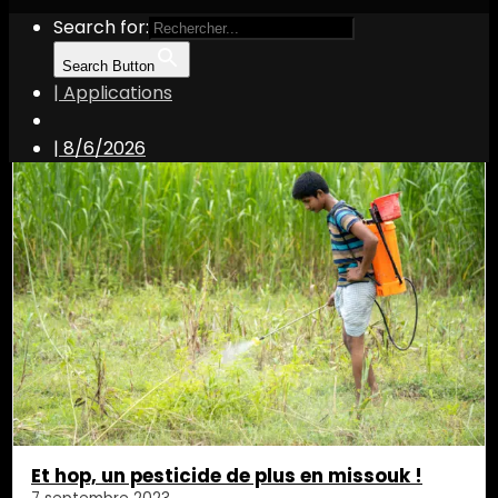
Search for:
Search Button
| Applications
pesticide
|
8/6/2026
Et hop, un pesticide de plus en missouk !