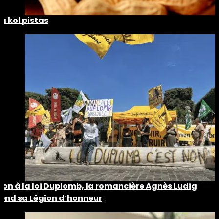
La kol pistas
Non à la loi Duplomb, la romancière Agnès Ludig
rend sa Légion d’honneur