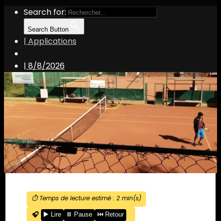
Search for:
Search Button
| Applications
|
8/8/2026
⏱️ Temps de lecture estimé :
2
min(s)
🎧
▶️ Lire
⏸️ Pause
⏮️ Retour