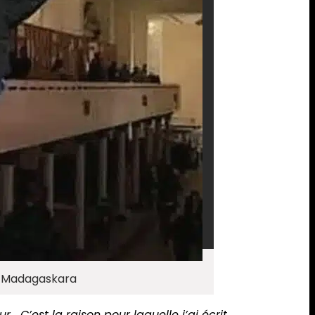
di-Madagaskara
… C’est la raison pour laquelle j’ai écrit