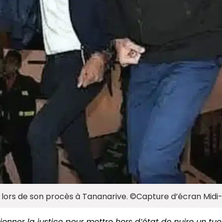
re lors de son procès à Tananarive. ©Capture d’écran Mi
onner la justice pour mettre hors d’état de nuire un tueur