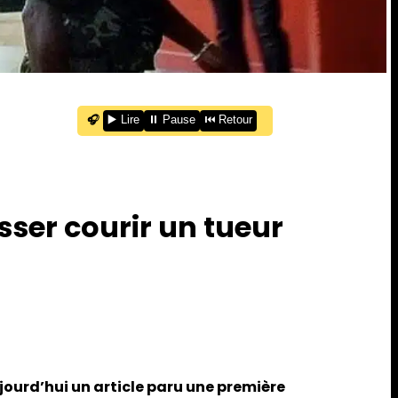
🎧
▶️ Lire
⏸️ Pause
⏮️ Retour
isser courir un tueur
ourd’hui un article paru une première