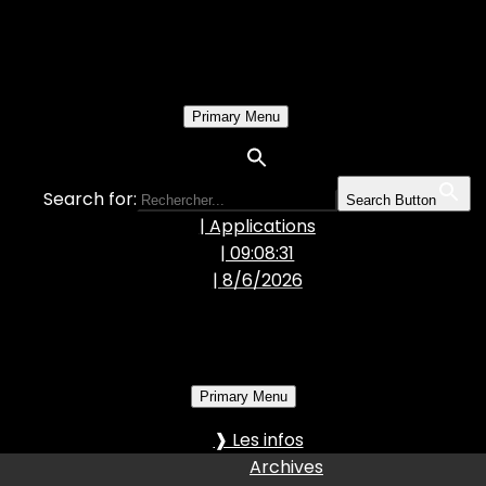
Primary Menu
Search for:
Search Button
| Applications
| 09:08:33
|
8/6/2026
Primary Menu
❱ Les infos
Archives