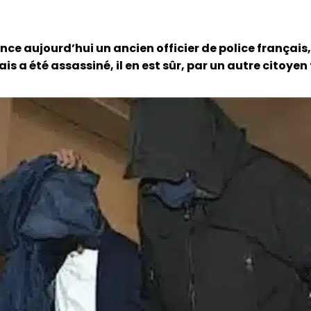
nonce aujourd’hui un ancien officier de police françai
 a été assassiné, il en est sûr, par un autre citoyen 