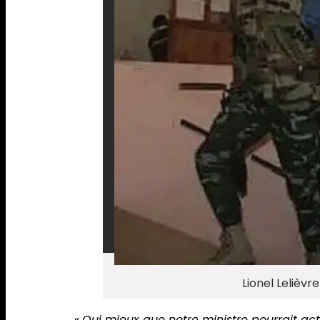
Lionel Lelièv
«
Qui mieux que notre ministre pourrait acti