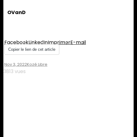
OVanD
Partager :
Facebook
LinkedIn
Imprimer
E-mail
Copier le lien de cet article
Nov 3, 2022
Kozé Libre
3813 vues