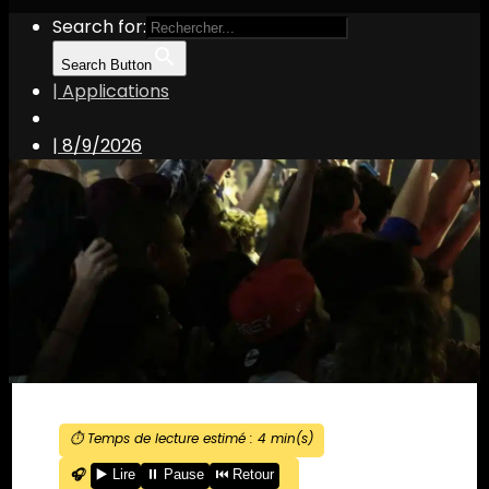
Search for:
Search Button
| Applications
|
8/9/2026
⏱️ Temps de lecture estimé :
4
min(s)
🎧
▶️ Lire
⏸️ Pause
⏮️ Retour