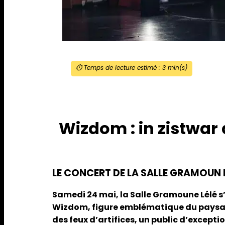
⏱️ Temps de lecture estimé :
3
min(s)
Wizdom : in zistwar 
LE CONCERT DE LA SALLE GRAMOUN L
Samedi 24 mai, la Salle Gramoune Lélé s’
Wizdom, figure emblématique du paysage
des feux d’artifices, un public d’excepti