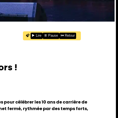
🎧
▶️ Lire
⏸️ Pause
⏮️ Retour
ors !
 pour célébrer les 10 ans de carrière de
et fermé, rythmée par des temps forts,