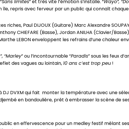
“
Sans limites
” et très vite l’émotion s’installe. “
Wayo”, “Dou
 île, repris avec ferveur par un public qui connaît chaqu
nces riches, Paul DIJOUX (Guitare) Marc Alexandre SOUPA
 Anthony CHIEFARE (Basse), Jordan ANILHA (Clavier/B
 Marthe LEBON enveloppent les refrains d’une chaleur en
”
,
“Marley
” ou l’incontournable “
Paradis
” sous les feux d’a
eflet des vagues au lointain,
10 ans c’est trop peu
!
ce à DJ DVXM qui fait monter la température avec une sél
, djembé en bandoulière, prêt à embrasser la scène de ses 
blic en effervescence pour un medley festif mêlant ses t