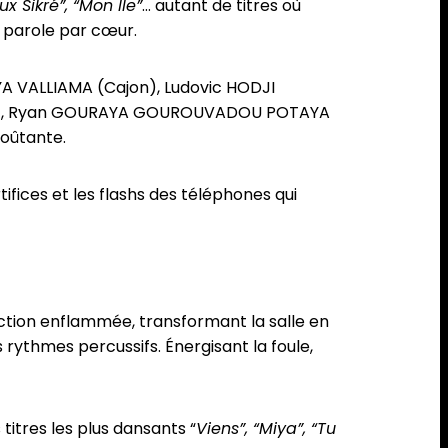
x Sikré”, “Mon Île”
… autant de titres où
e parole par cœur.
YA VALLIAMA (Cajon), Ludovic HODJI
asse), Ryan GOURAYA GOUROUVADOU POTAYA
voûtante.
rtifices et les flashs des téléphones qui
ection enflammée, transformant la salle en
rythmes percussifs. Énergisant la foule,
itres les plus dansants “
Viens”, “Miya”, “Tu