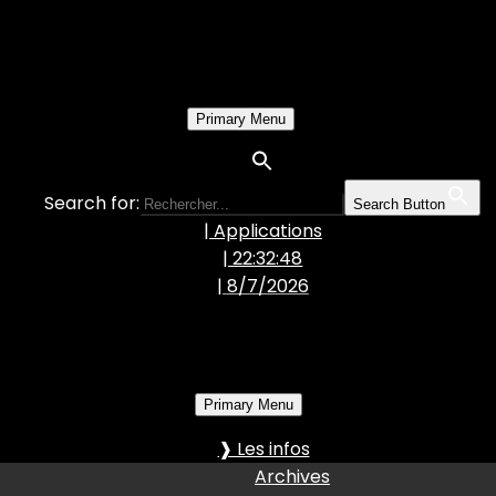
Primary Menu
Search for:
Search Button
| Applications
| 22:32:49
|
8/7/2026
Primary Menu
❱ Les infos
Archives