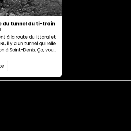
 du tunnel du ti-train
1
t à la route du littoral et
L, il y a un tunnel qui relie
on à Saint-Denis. Ça, vous
 Vous avez peut-être aussi
il était impraticable et
ite
inimaginable de le
 jour en service. Si vous
voir le cœur net, si vous
r ce qu’il y […]