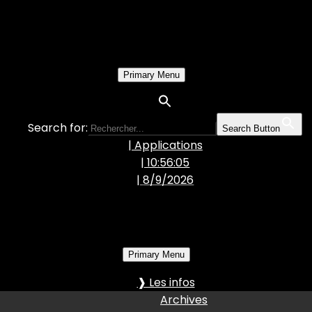
Primary Menu
Search for:
Search Button
| Applications
| 10:56:05
|
8/9/2026
Primary Menu
❱ Les infos
Archives