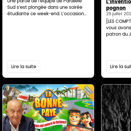
Une partie de l’équipe de Parallèle
L’inventi
Sud s’est plongée dans une soirée
pognon
étudiante ce week-end. L’occasion
29 juillet 202
pour Chakila de poser son regard, et
[LES COMPTE
ses questions…
vous avons
patron du J
son salair
que le JIR 
17 000 € n
les avanta
coût annue
Lire la suite
Lire la su
charge de 