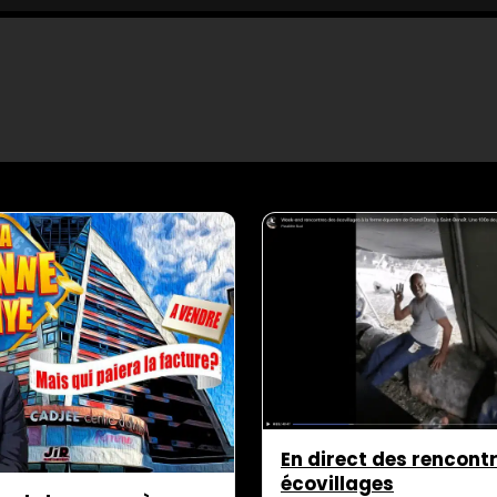
En direct des rencont
écovillages