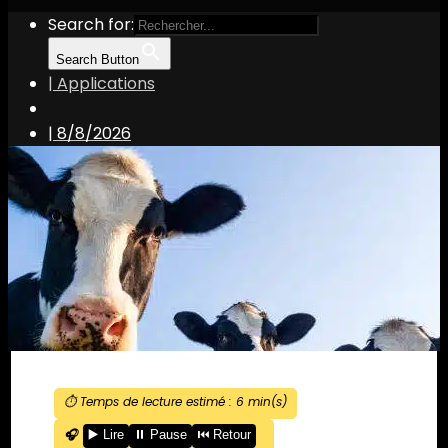
Search for:
Search Button
| Applications
|
8/8/2026
⏱️ Temps de lecture estimé :
6
min(s)
🎧
▶️ Lire
⏸️ Pause
⏮️ Retour