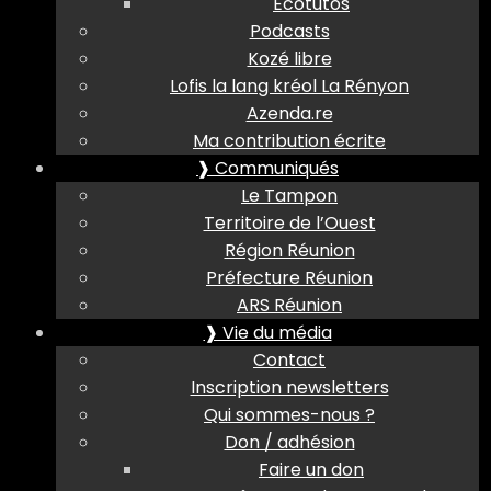
Ecotutos
Podcasts
Kozé libre
Lofis la lang kréol La Rényon
Azenda.re
Ma contribution écrite
❱ Communiqués
Le Tampon
Territoire de l’Ouest
Région Réunion
Préfecture Réunion
ARS Réunion
❱ Vie du média
Contact
Inscription newsletters
Qui sommes-nous ?
Don / adhésion
Faire un don