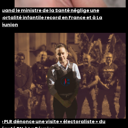
Quand le ministre de la Santé néglige une
mortalité infantile record en France et à La
Réunion
Le PLR dénonce une visite « électoraliste » du