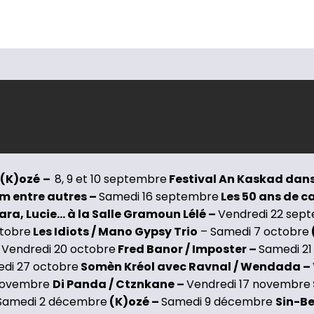
 (K)ozé
–
8, 9 et 10 septembre
Festival An Kaskad dans 
em entre autres –
Samedi 16 septembre
Les 50 ans de c
a, Lucie… à la Salle Gramoun Lélé –
Vendredi 22 sep
ctobre
Les Idiots / Mano Gypsy Trio
– Samedi 7 octobre
–
Vendredi 20 octobre
Fred Banor / Imposter –
Samedi 21
edi 27 octobre
Somèn Kréol avec Ravnal / Wendada –
 novembre
Di Panda / Ctznkane –
Vendredi 17 novembre
Samedi 2 décembre
(K)ozé –
Samedi 9 décembre
Sin-Be