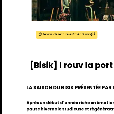
⏱️ Temps de lecture estimé :
3
min(s)
[Bisik] I rouv la port
LA SAISON DU BISIK PRÉSENTÉE PA
Après un début d’année riche en émotions
pause hivernale studieuse et régénératri