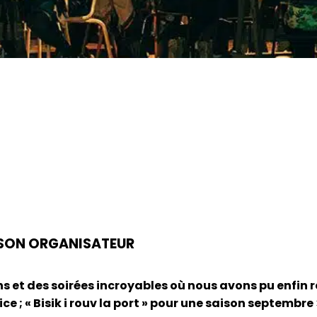
R SON ORGANISATEUR
 et des soirées incroyables où nous avons pu enfin re
ce ; « Bisik i rouv la port » pour une saison septemb