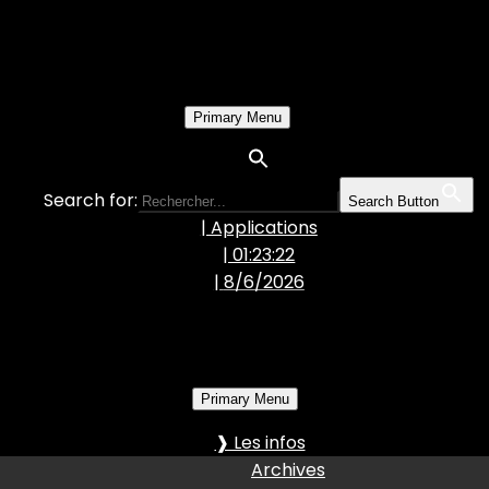
Primary Menu
Search for:
Search Button
| Applications
| 01:23:23
|
8/6/2026
Primary Menu
❱ Les infos
Archives