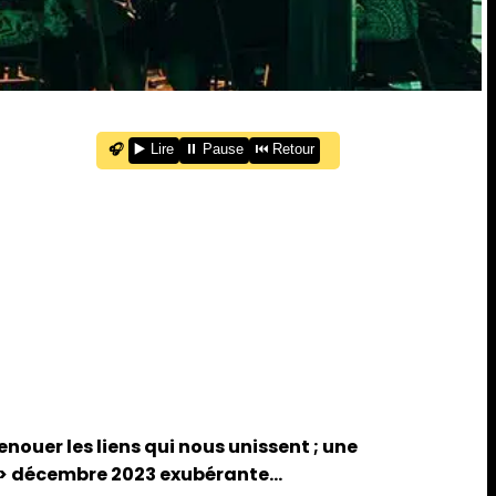
🎧
▶️ Lire
⏸️ Pause
⏮️ Retour
nouer les liens qui nous unissent ; une
re > décembre 2023 exubérante…