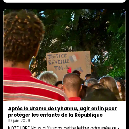
des négociations. Européenne lorsqu’il faut
appliquer les accords, invisible lorsqu’il faut les
discuter. Un nouvel Accord de partenariat
économique vient d’être signé entre l’Union
européenne et plusieurs […]
Après le drame de Lyhanna, agir enfin pour
protéger les enfants de la République
19 juin 2026
KOZE LIBRE Nous diffusons cette lettre adressée aux