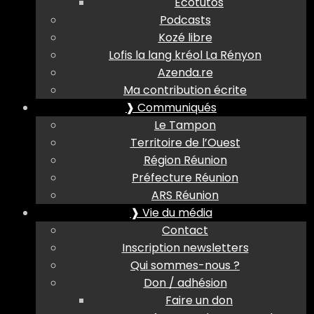
Ecotutos
Podcasts
Kozé libre
Lofis la lang kréol La Rényon
Azenda.re
Ma contribution écrite
❱ Communiqués
Le Tampon
Territoire de l’Ouest
Région Réunion
Préfecture Réunion
ARS Réunion
❱ Vie du média
Contact
Inscription newsletters
Qui sommes-nous ?
Don / adhésion
Faire un don