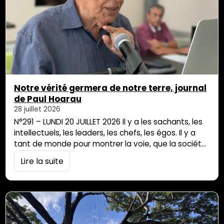
Notre vérité germera de notre terre, journal
de Paul Hoarau
28 juillet 2026
N°291 – LUNDI 20 JUILLET 2026 Il y a les sachants, les
intellectuels, les leaders, les chefs, les égos. Il y a
tant de monde pour montrer la voie, que la société
est éparpillée, ne sait plus où donner de la tête, où
Lire la suite
aller : ousa nousava ? Chacun sauve sa peau, mais
le plus grand nombre s’égare et ne […]