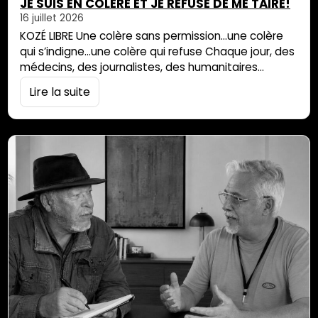
JE SUIS EN COLÈRE ET JE REFUSE DE ME TAIRE!
16 juillet 2026
KOZÉ LIBRE Une colère sans permission…une colère
qui s’indigne…une colère qui refuse Chaque jour, des
médecins, des journalistes, des humanitaires
perdent leur vie sur des terrains de guerre. Leurs
Lire la suite
mains nues, leur stylo, leur caméra braquée sur
l’horreur. Les chiffres sur la seule année 2025? Un
acte d’accusation:– 129 journalistes fauchés– 326
humanitaires tués– des centaines de soignants
exécutés. Gaza, […]