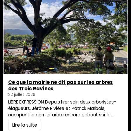
Ce que la mairie ne dit pas sur les arbres
des Trois Ravines
22 juillet 2026
LIBRE EXPRESSION Depuis hier soir, deux arboristes-
élagueurs, Jérôme Rivière et Patrick Marbois,
occupent le dernier arbre encore debout sur le
chantier du pont de Trois-Ravines, à Saint-Louis. Un
Lire la suite
acte de dernier recours, disent-ils, quand le