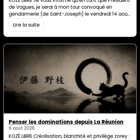
KOZÉ LIBRE Je vous informe qu’en tant que Président
de Vagues, je serai à mon tour convoqué en
gendarmerie (de Saint-Joseph) le vendredi 14 août
à 10h00, dans le cadre du relâcher vivant en pleine
Lire la suite
mer du requin juvénile coincé dans le bassin de
baignade de Manapany les Bains, et que j’avais
organisé le mercredi 11 février 2026 avec l’aide […]
Penser les dominations depuis La Réunion
6 août 2026
KOZÉ LIBRE Créolisation, blanchité et privilège zorey :