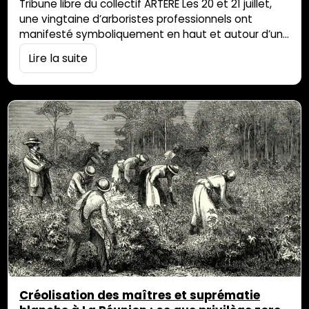
Tribune libre du collectif ARTERE Les 20 et 21 juillet,
une vingtaine d’arboristes professionnels ont
manifesté symboliquement en haut et autour d’un
arbre à abattre à Saint-Louis. Notre collectif citoyen
Lire la suite
et associatif salue leur mobilisation courageuse et
les en remercie. En cause : un chantier de
sécurisation des radiers du Gol, de Maison Rouge et
des Goyaves, submergés à chaque […]
Créolisation des maîtres et suprématie