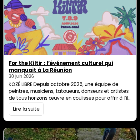
For the Kiltir : l’événement culturel qui
manquait à La Réunion
30 juin 2026
KOZÉ LIBRE Depuis octobre 2025, une équipe de
peintres, musiciens, tatoueurs, danseurs et artistes
de tous horizons œuvre en coulisses pour offrir à l’île
quelque chose qui lui ressemble. Du 7 au 9 août
Lire la suite
2026, leur travail prend forme sur la plage de
l’Étang-Salé : For the Kiltir, première édition d’un
festival pensé comme une déclaration. Son
fondateur, Romain Laude […]