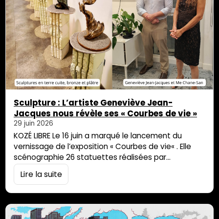
Sculpture : L’artiste Geneviève Jean-
Jacques nous révèle ses « Courbes de vie »
29 juin 2026
KOZÉ LIBRE Le 16 juin a marqué le lancement du
vernissage de l’exposition « Courbes de vie« . Elle
scénographie 26 statuettes réalisées par
Geneviève Jean-Jacques. Les oeuvres sont à
Lire la suite
retrouver jusqu’au 24 juillet au cabinet d’étude
notarial Le Goff, Omarjee et associé du centre
Casabona de Saint-Pierre, qui accueille une
exposition de sculptures pour la première fois. Une