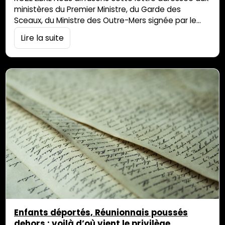
ministères du Premier Ministre, du Garde des
Sceaux, du Ministre des Outre-Mers signée par le
Collectif Stop VIF Enfance Monsieur le Premier
Lire la suite
ministre,Monsieur le Garde des Sceaux, ministre de
la Justice,Monsieur le ministre des Outre-mer, Le
collectif Stop VIF – Protégeons nos enfants, engagé
depuis plusieurs années dans la lutte contre les […]
Enfants déportés, Réunionnais poussés
dehors : voilà d’où vient le privilège