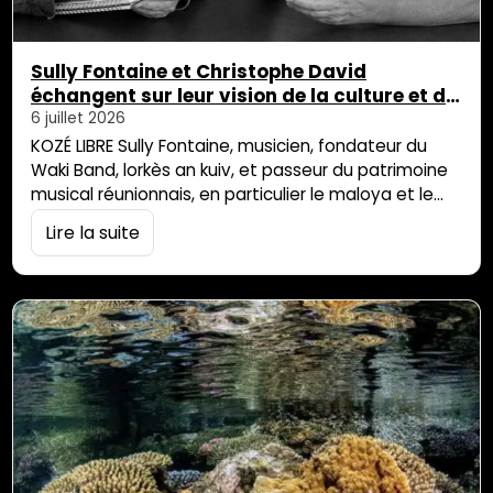
Sully Fontaine et Christophe David
échangent sur leur vision de la culture et de
l’identité
6 juillet 2026
KOZÉ LIBRE Sully Fontaine, musicien, fondateur du
Waki Band, lorkès an kuiv, et passeur du patrimoine
musical réunionnais, en particulier le maloya et le
séga, s’est entretenu avec Christophe David. Leur
Lire la suite
échange se présente comme un nouvel éclairage
sur le débat de l’appropriation culturelle. Cet
entretien est né dans un contexte particulier.
Depuis plusieurs mois, le monde culturel réunionnais
est […]