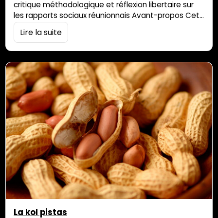
critique méthodologique et réflexion libertaire sur
les rapports sociaux réunionnais Avant-propos Cet
article constitue une réponse collective aux
Lire la suite
réflexions développées dans l’article « Créolisation
des maîtres et suprématie blanche à La Réunion :
ce que « privilège zorey » veut dire », de Gabriel
Tétry-Rivière, publié par Parallèle Sud, ainsi qu’aux
débats plus larges […]
La kol pistas