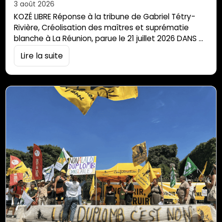
3 août 2026
KOZÉ LIBRE Réponse à la tribune de Gabriel Tétry-
Rivière, Créolisation des maîtres et suprématie
blanche à La Réunion, parue le 21 juillet 2026 DANS
PARALLÈLE SUD « Chaque génération doit, dans une
Lire la suite
relative opacité, découvrir sa mission, la remplir ou
la trahir. » — Frantz Fanon, Les Damnés de la terre
Monsieur Tétry-Rivière, j’ai lu votre tribune. Deux fois
plutôt […]