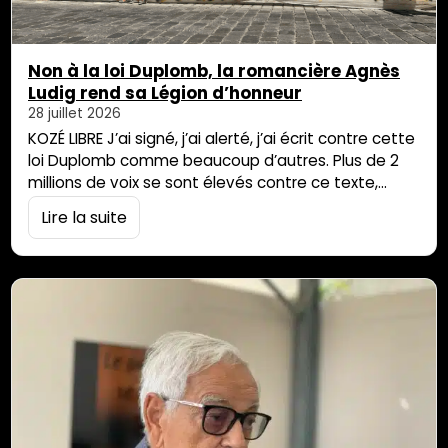
Non à la loi Duplomb, la romancière Agnès
Ludig rend sa Légion d’honneur
28 juillet 2026
KOZÉ LIBRE J’ai signé, j’ai alerté, j’ai écrit contre cette
loi Duplomb comme beaucoup d’autres. Plus de 2
millions de voix se sont élevés contre ce texte,
retoqué en 2025, mais un an plus tard seulement, la
Lire la suite
loi est adoptée en missouk dans la nuit du 20 au 21
juillet dernier. On veut nous faire croire qu’il s’agit d’«
urgence […]