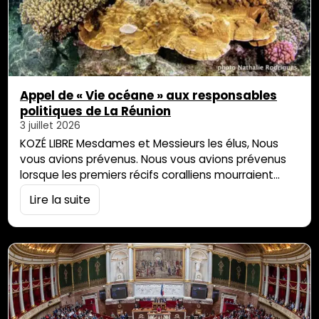
Appel de « Vie océane » aux responsables
politiques de La Réunion
3 juillet 2026
KOZÉ LIBRE Mesdames et Messieurs les élus, Nous
vous avions prévenus. Nous vous avions prévenus
lorsque les premiers récifs coralliens mourraient
sous l’effet des coulées de boue et de la hausse de
Lire la suite
la température des océans. Nous vous avions
prévenus lorsque les plages commençaient à
reculer en raison des constructions situées en haut
de plage et de la montée des […]