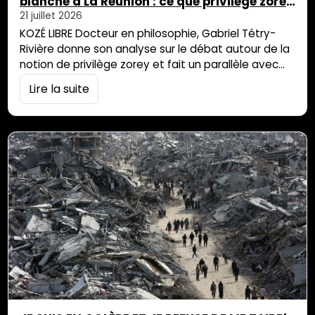
blanche à La Réunion : ce que privilège zorey
veut dire
21 juillet 2026
KOZÉ LIBRE Docteur en philosophie, Gabriel Tétry-
Rivière donne son analyse sur le débat autour de la
notion de privilège zorey et fait un parallèle avec
l’histoire coloniale de La Réunion. Le 5 juillet 2026, à
Lire la suite
l’Hermitage-Les-Bains, a eu lieu un événement
singulier : des Réunionnais·es se sont réuni·es pour
dire, contester, débattre et se mesurer aux enjeux
des conflits raciaux […]