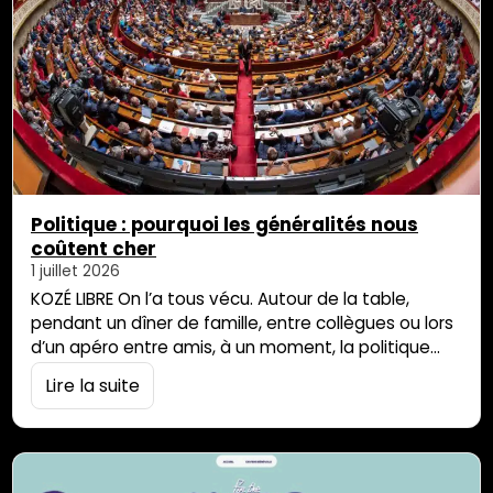
Politique : pourquoi les généralités nous
coûtent cher
1 juillet 2026
KOZÉ LIBRE On l’a tous vécu. Autour de la table,
pendant un dîner de famille, entre collègues ou lors
d’un apéro entre amis, à un moment, la politique
s’invite. Et avec elle, les généralités : « ils ont voté
Lire la suite
ça », « de toute façon les politiques c’est tous
pareils », « ils ne font jamais ce qu’ils promettent ».
Des phrases qui fusent, qui soulagent, […]