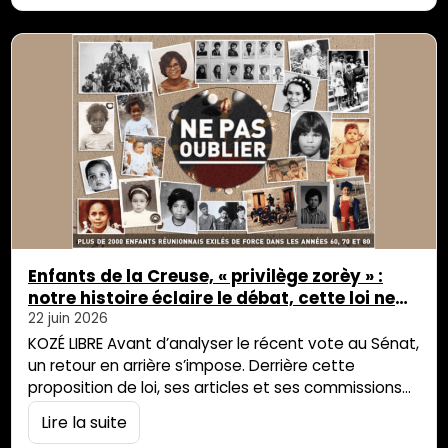
quotidien des réunionnais, les problèmes
qu’engendrent les embouteillages sur le sol de l’île
intense. Le podcast relate […]
Enfants de la Creuse, « privilège zorèy » :
notre histoire éclaire le débat, cette loi ne
répare pas
22 juin 2026
KOZÉ LIBRE Avant d’analyser le récent vote au Sénat,
un retour en arrière s’impose. Derrière cette
proposition de loi, ses articles et ses commissions
administratives, il y a des trajectoires brisées. Il y a
Lire la suite
nos vies. Je m’appelle Jean-Charles Pitou. Je fais