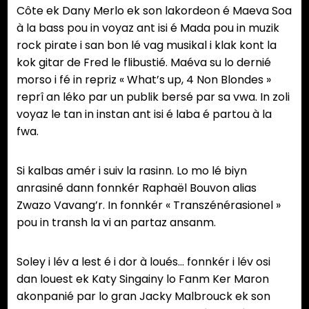
Côte ek Dany Merlo ek son lakordeon é Maeva Soa
à la bass pou in voyaz ant isi é Mada pou in muzik
rock pirate i san bon lé vag musikal i klak kont la
kok gitar de Fred le flibustié. Maéva su lo dernié
morso i fé in repriz « What’s up, 4 Non Blondes »
reprî an léko par un publik bersé par sa vwa. In zoli
voyaz le tan in instan ant isi é laba é partou à la
fwa.
Si kalbas amér i suiv la rasinn. Lo mo lé biyn
anrasiné dann fonnkér Raphaël Bouvon alias
Zwazo Vavang’r. In fonnkér « Transzénérasionel »
pou in transh la vi an partaz ansanm.
Soley i lév a lest é i dor à loués… fonnkér i lév osi
dan louest ek Katy Singainy lo Fanm Ker Maron
akonpanié par lo gran Jacky Malbrouck ek son