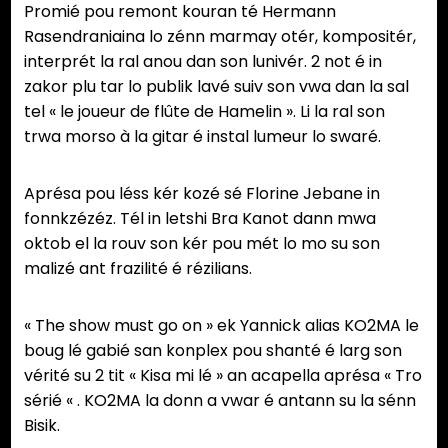
Promié pou remont kouran té Hermann
Rasendraniaina lo zénn marmay otér, kompositér,
interprét la ral anou dan son lunivér. 2 not é in
zakor plu tar lo publik lavé suiv son vwa dan la sal
tel « le joueur de flûte de Hamelin ». Li la ral son
trwa morso à la gitar é instal lumeur lo swaré.
Aprésa pou léss kér kozé sé Florine Jebane in
fonnkzézéz. Tél in letshi Bra Kanot dann mwa
oktob el la rouv son kér pou mét lo mo su son
malizé ant frazilité é rézilians.
« The show must go on » ek Yannick alias KO2MA le
boug lé gabié san konplex pou shanté é larg son
vérité su 2 tit « Kisa mi lé » an acapella aprésa « Tro
sérié « . KO2MA la donn a vwar é antann su la sénn
Bisik.