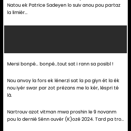
Natou ek Patrice Sadeyen lo suiv anou pou partaz
la limièr…
Mersi bonpé… bonpé…tout sat i rann sa posibl !
Nou anvoy la fors ek lénerzi sat la pa giyn ét la ék
nou iyér swar par zot prézans me lo kér, léspri té
là.
Nartrouv azot vitman mwa proshin le 9 novanm
pou lo dernié Sénn ouvér (K)ozé 2024. Tard pa tro…