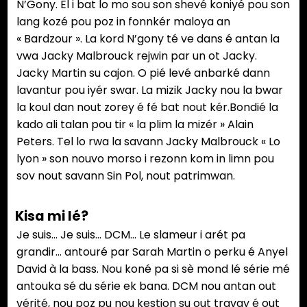
N’Gony. El i bat lo mo sou son shevé koniyé pou son
lang kozé pou poz in fonnkér maloya an
« Bardzour ». La kord N’gony té ve dans é antan la
vwa Jacky Malbrouck rejwin par un ot Jacky.
Jacky Martin su cajon. O pié levé anbarké dann
lavantur pou iyér swar. La mizik Jacky nou la bwar
la koul dan nout zorey é fé bat nout kér.Bondié la
kado ali talan pou tir « la plim la mizér » Alain
Peters. Tel lo rwa la savann Jacky Malbrouck « Lo
lyon » son nouvo morso i rezonn kom in limn pou
sov nout savann Sin Pol, nout patrimwan.
Kisa mi lé?
Je suis… Je suis… DCM… Le slameur i arét pa
grandir… antouré par Sarah Martin o perku é Anyel
David à la bass. Nou koné pa si sè mond lé série mé
antouka sé du série ek bana. DCM nou antan out
vérité, nou poz pu nou kestion su out travay é out