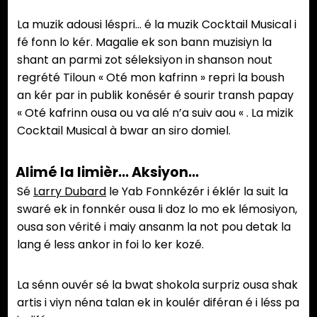
La muzik adousi léspri… é la muzik Cocktail Musical i
fé fonn lo kér. Magalie ek son bann muzisiyn la
shant an parmi zot séleksiyon in shanson nout
regrété Tiloun « Oté mon kafrinn » repri la boush
an kér par in publik konésér é sourir transh papay
« Oté kafrinn ousa ou va alé n’a suiv aou « . La mizik
Cocktail Musical à bwar an siro domiel.
Alimé la limièr… Aksiyon…
Sé
Larry Dubard
le Yab Fonnkézér i éklér la suit la
swaré ek in fonnkér ousa li doz lo mo ek lémosiyon,
ousa son vérité i maiy ansanm la not pou detak la
lang é less ankor in foi lo ker kozé.
La sénn ouvér sé la bwat shokola surpriz ousa shak
artis i viyn néna talan ek in koulér diféran é i léss pa