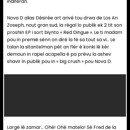
indiféran.
Nova D alias Désirée art arivé tou drwa de Los An
Zoseph, nout gran sud, la régal lo publik ek 2 tit son
proshin EP i sort biynto « Red Dingue ». Le ti madam
pou in premié sénn on diré la fé sa tout sa vi… Le
talan la sitantelman pét an flér é konki lé kér
demoun in rapel acapella é pa prévu la ashev
shavir in publik pou in « big crush » pou Nova D.
Largé lé zamar… Ohé! Ohé matelo! Sé Fred de la