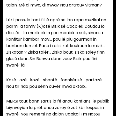
talan. Mé di mwa, di mwa? Nou artrouv vitman?
Lér i pass, lo tan i fil. é apré se lon repa muzikal an
parmi la famiy (K)ozé Bisik sé Coco ek Doudou lo
déssér… In muzik ek in gou maniok o suk, sinonsa
konfitur kambar mov… pou lé plu gourman in
bonbon domiel. Bana i ral si zot koukoun la mizik…
Ziskatan ? Ziska talér… Zisko bout. ziska soley finn
glasé dann Sin Benwa dann vouv Bisik pou fini
swaré-là.
Kozé… ozé… kozé… shanté… fonnkérizé… partazé …
Nou tir rido pou sénn ouvér mwa oktob…
MERSI tout bann zartis la fé anou konfians, le publik
biynvéyian la prêt anou zorey é zot kér lespas in
swaré. Nou remersi no dalon Capital Fm Natou