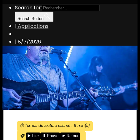
Search for:
Search Button
| Applications
|
8/7/2026
⏱️ Temps de lecture estimé :
6
min(s)
🎧
▶️ Lire
⏸️ Pause
⏮️ Retour