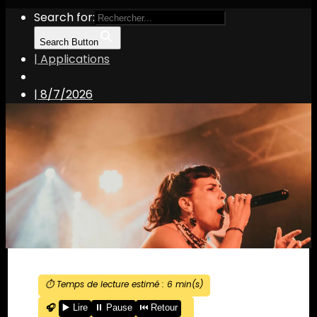
Search for:
Search Button
| Applications
|
8/7/2026
⏱️ Temps de lecture estimé :
6
min(s)
🎧
▶️ Lire
⏸️ Pause
⏮️ Retour