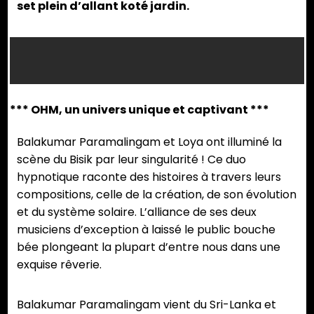
set plein d’allant koté jardin.
©
©
©
©
©
©
©
©
©
©
©
©
©
©
©
Iris
Iris
Iris
Iris
Iris
Iris
Iris
Iris
Iris
Iris
Iris
Iris
Iris
Iris
Iris
Mardémoutout
Mardémoutout
Mardémoutout
Mardémoutout
Mardémoutout
Mardémoutout
Mardémoutout
Mardémoutout
Mardémoutout
Mardémoutout
Mardémouto
Mardémo
Mardé
Ma
Mardémoutout
*** OHM, un univers unique et captivant ***
Balakumar Paramalingam et Loya ont illuminé la
scène du Bisik par leur singularité ! Ce duo
hypnotique raconte des histoires à travers leurs
compositions, celle de la création, de son évolution
et du système solaire. L’alliance de ses deux
musiciens d’exception à laissé le public bouche
bée plongeant la plupart d’entre nous dans une
exquise rêverie.
Balakumar Paramalingam vient du Sri-Lanka et