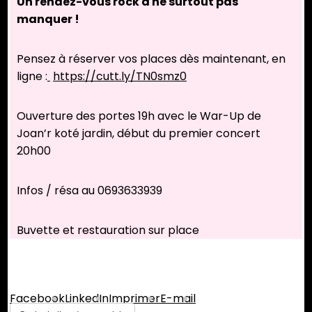
Un rendez-vous rock à ne surtout pas
manquer !
Pensez à réserver vos places dès maintenant, en
ligne :
https://cutt.ly/TN0smz0
Ouverture des portes 19h avec le War-Up de
Joan’r koté jardin, début du premier concert
20h00
Infos / résa au 0693633939
Buvette et restauration sur place
Partager :
Facebook
LinkedIn
Imprimer
E-mail