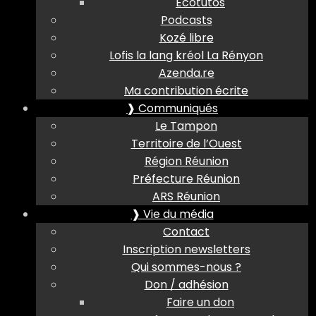
Ecotutos
Podcasts
Kozé libre
Lofis la lang kréol La Rényon
Azenda.re
Ma contribution écrite
❱ Communiqués
Le Tampon
Territoire de l’Ouest
Région Réunion
Préfecture Réunion
ARS Réunion
❱ Vie du média
Contact
Inscription newsletters
Qui sommes-nous ?
Don / adhésion
Faire un don