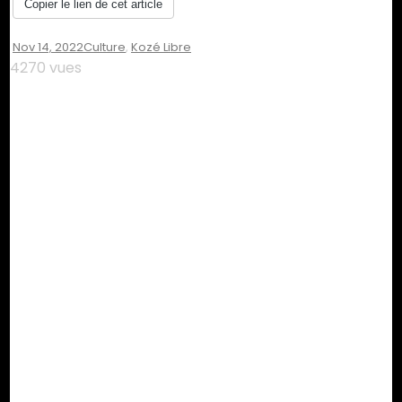
Copier le lien de cet article
Nov 14, 2022
Culture
,
Kozé Libre
4270 vues