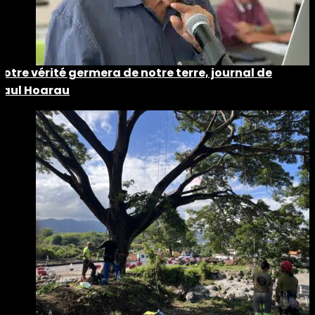
Notre vérité germera de notre terre, journal de
Paul Hoarau