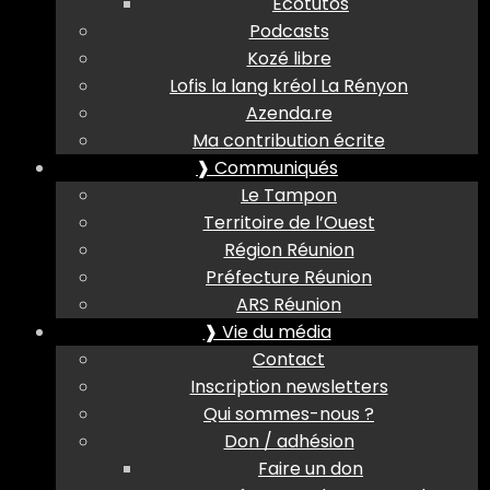
Ecotutos
Podcasts
Kozé libre
Lofis la lang kréol La Rényon
Azenda.re
Ma contribution écrite
❱ Communiqués
Le Tampon
Territoire de l’Ouest
Région Réunion
Préfecture Réunion
ARS Réunion
❱ Vie du média
Contact
Inscription newsletters
Qui sommes-nous ?
Don / adhésion
Faire un don