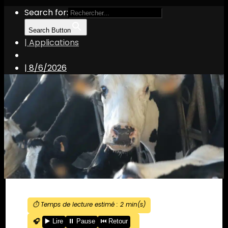
Search for:
Search Button
| Applications
|
8/6/2026
⏱️ Temps de lecture estimé :
2
min(s)
🎧
▶️ Lire
⏸️ Pause
⏮️ Retour