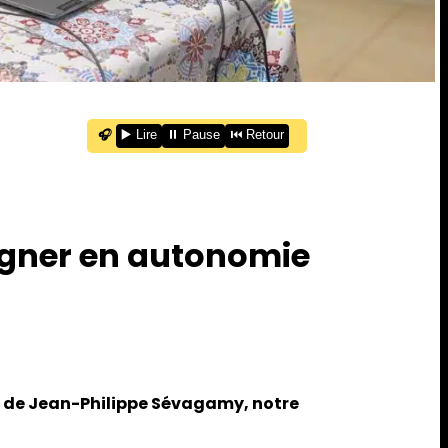
🎧
▶️ Lire
⏸️ Pause
⏮️ Retour
gagner en autonomie
e de Jean-Philippe Sévagamy, notre