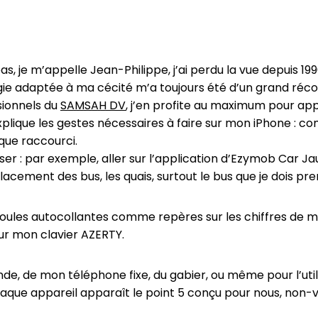
s, je m’appelle Jean-Philippe, j’ai perdu la vue depuis 1
ie adaptée à ma cécité m’a toujours été d’un grand réco
ionnels du
SAMSAH DV
, j’en profite au maximum pour a
plique les gestes nécessaires à faire sur mon iPhone : c
que raccourci.
iliser : par exemple, aller sur l’application d’Ezymob Car J
placement des bus, les quais, surtout le bus que je dois pre
s boules autocollantes comme repères sur les chiffres de
sur mon clavier AZERTY.
de, de mon téléphone fixe, du gabier, ou même pour l’uti
que appareil apparaît le point 5 conçu pour nous, non-