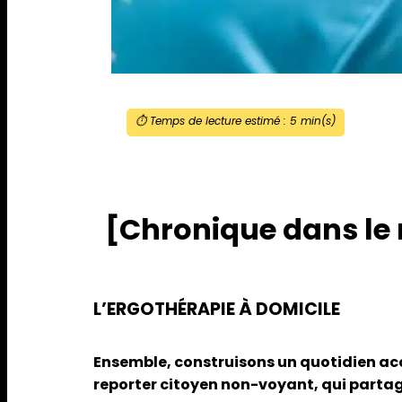
⏱️ Temps de lecture estimé :
5
min(s)
[Chronique dans le n
L’ERGOTHÉRAPIE À DOMICILE
Ensemble, construisons un quotidien ac
reporter citoyen non-voyant, qui partag