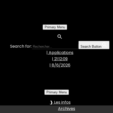
Primary Menu
Search for:
Search Button
| Applications
| 21:12:10
|
8/6/2026
Primary Menu
❱ Les infos
Archives