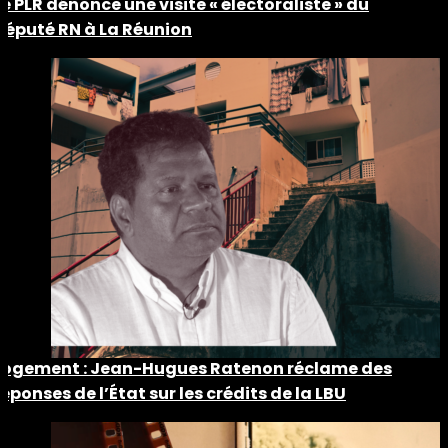
Le PLR dénonce une visite « électoraliste » du
député RN à La Réunion
Logement : Jean-Hugues Ratenon réclame des
réponses de l’État sur les crédits de la LBU