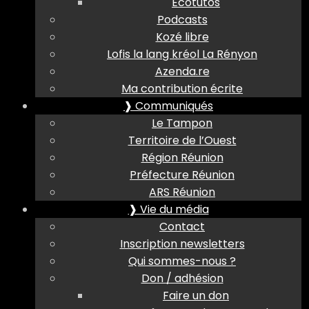
Ecotutos
Podcasts
Kozé libre
Lofis la lang kréol La Rényon
Azenda.re
Ma contribution écrite
❱ Communiqués
Le Tampon
Territoire de l’Ouest
Région Réunion
Préfecture Réunion
ARS Réunion
❱ Vie du média
Contact
Inscription newsletters
Qui sommes-nous ?
Don / adhésion
Faire un don