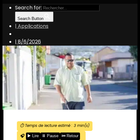
Search for:
Search Button
| Applications
|
8/6/2026
⏱️ Temps de lecture estimé :
3
min(s)
🎧
▶️ Lire
⏸️ Pause
⏮️ Retour