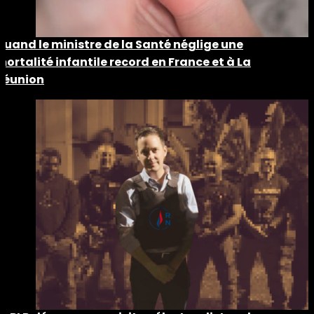
Quand le ministre de la Santé néglige une
mortalité infantile record en France et à La
Réunion