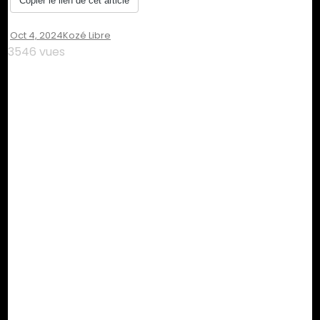
Copier le lien de cet article
Oct 4, 2024
Kozé Libre
3546 vues