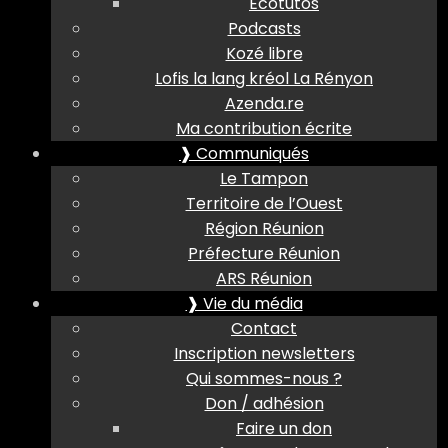
Ecotutos
Podcasts
Kozé libre
Lofis la lang kréol La Rényon
Azenda.re
Ma contribution écrite
❱ Communiqués
Le Tampon
Territoire de l’Ouest
Région Réunion
Préfecture Réunion
ARS Réunion
❱ Vie du média
Contact
Inscription newsletters
Qui sommes-nous ?
Don / adhésion
Faire un don