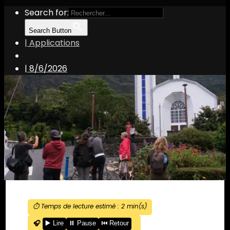
Search for:
Search Button
| Applications
|
8/6/2026
⏱️ Temps de lecture estimé :
2
min(s)
🎧
▶️ Lire
⏸️ Pause
⏮️ Retour