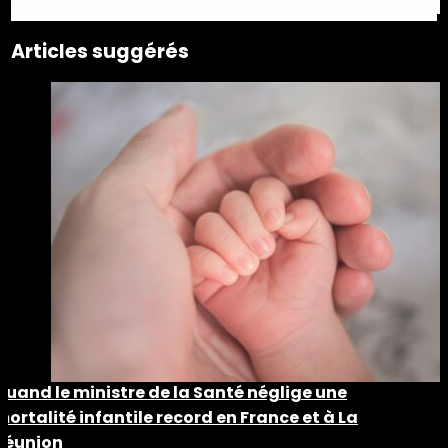
Articles suggérés
Quand le ministre de la Santé néglige une
mortalité infantile record en France et à La
Réunion