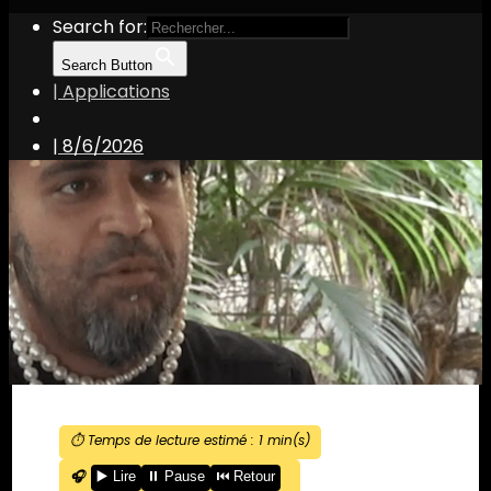
Search for:
Search Button
| Applications
|
8/6/2026
⏱️ Temps de lecture estimé :
1
min(s)
🎧
▶️ Lire
⏸️ Pause
⏮️ Retour