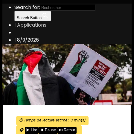
Search for:
Search Button
| Applications
|
8/9/2026
⏱️ Temps de lecture estimé :
3
min(s)
🎧
▶️ Lire
⏸️ Pause
⏮️ Retour