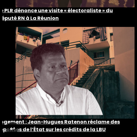
Le PLR dénonce une visite « électoraliste » du
député RN à La Réunion
Logement : Jean-Hugues Ratenon réclame des
↩︎
réponses de l’État sur les crédits de la LBU