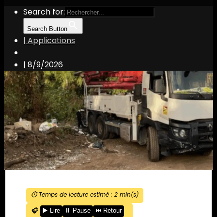
Search for:
Search Button
| Applications
|
8/9/2026
⏱️ Temps de lecture estimé :
2
min(s)
🎧
▶️ Lire
⏸️ Pause
⏮️ Retour