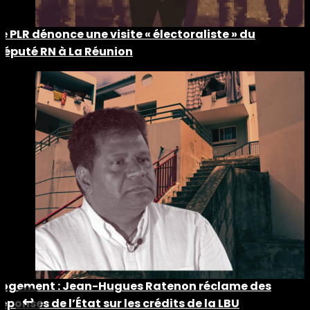
Le PLR dénonce une visite « électoraliste » du
député RN à La Réunion
Logement : Jean-Hugues Ratenon réclame des
↩︎
réponses de l’État sur les crédits de la LBU