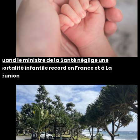
Quand le ministre de la Santé néglige une
mortalité infantile record en France et à La
Réunion