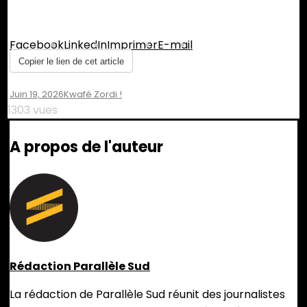
Partager :
Facebook
LinkedIn
Imprimer
E-mail
Copier le lien de cet article
Juin 19, 2026
Leave
Kwafé Zordi !
A
1303 vues
Comment
On
A propos de l'auteur
Double
Mobilisation
Lundi
À
Saint-
Denis :
Les
Enfants
Prennent
Rédaction Parallèle Sud
La
Parole
La rédaction de Parallèle Sud réunit des journalistes
Pour