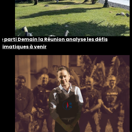
Le parti Demain la Réunion analyse les défis
climatiques à venir