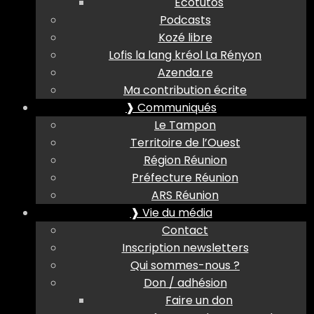
Ecotutos
Podcasts
Kozé libre
Lofis la lang kréol La Rényon
Azenda.re
Ma contribution écrite
❱ Communiqués
Le Tampon
Territoire de l’Ouest
Région Réunion
Préfecture Réunion
ARS Réunion
❱ Vie du média
Contact
Inscription newsletters
Qui sommes-nous ?
Don / adhésion
Faire un don