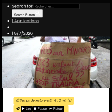
Search for:
Search Button
| Applications
|
8/7/2026
⏱️ Temps de lecture estimé :
2
min(s)
🎧
▶️ Lire
⏸️ Pause
⏮️ Retour