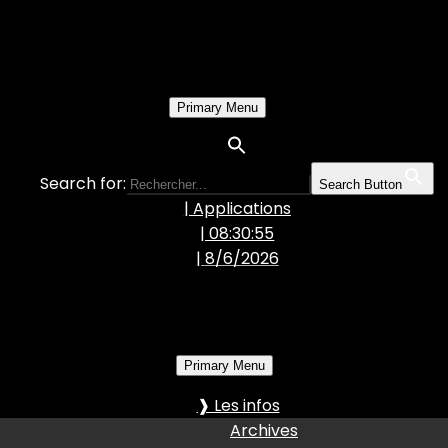
Primary Menu
Search for:
Search Button
| Applications
| 08:30:56
|
8/6/2026
Primary Menu
❱ Les infos
Archives