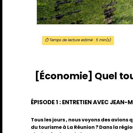
⏱️ Temps de lecture estimé :
5
min(s)
[Économie] Quel tou
ÉPISODE 1 : ENTRETIEN AVEC JEAN-M
Tous les jours , nous voyons des avions q
du tourisme à La Réunion ? Dans la région