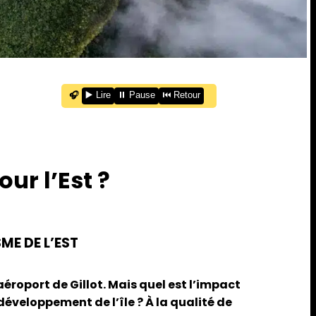
🎧
▶️ Lire
⏸️ Pause
⏮️ Retour
ur l’Est ?
ME DE L’EST
aéroport de Gillot. Mais quel est l’impact
développement de l’île ? À la qualité de