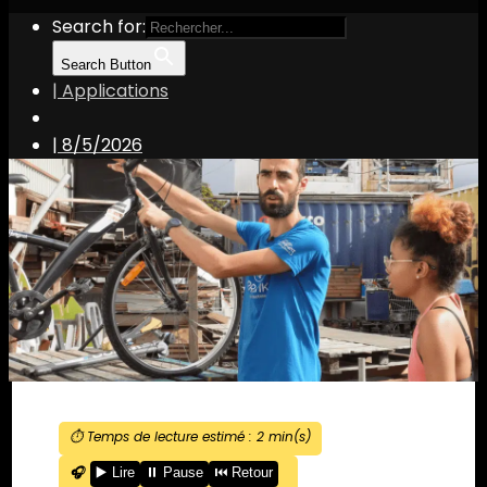
Search for:
Search Button
| Applications
|
8/5/2026
⏱️ Temps de lecture estimé :
2
min(s)
🎧
▶️ Lire
⏸️ Pause
⏮️ Retour