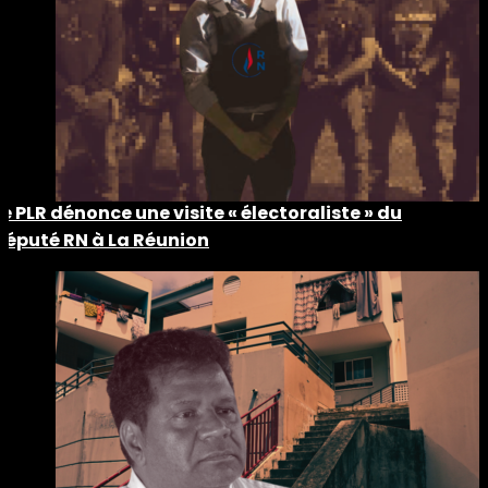
Le PLR dénonce une visite « électoraliste » du
député RN à La Réunion