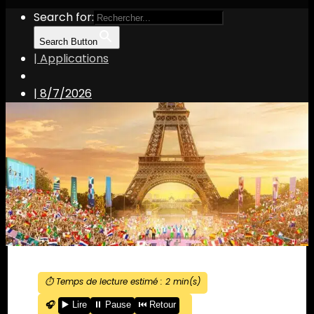
Search for:
Search Button
| Applications
|
8/7/2026
⏱️ Temps de lecture estimé :
2
min(s)
🎧
▶️ Lire
⏸️ Pause
⏮️ Retour