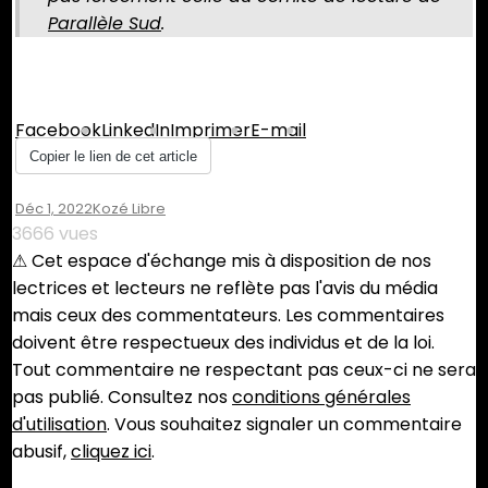
Parallèle Sud
.
Partager :
Facebook
LinkedIn
Imprimer
E-mail
Copier le lien de cet article
Déc 1, 2022
Un
Kozé Libre
Commentaire
3666 vues
Sur
⚠︎ Cet espace d'échange mis à disposition de nos
Empoisonnement
lectrices et lecteurs ne reflète pas l'avis du média
Au
mais ceux des commentateurs. Les commentaires
Chlordécone
:
doivent être respectueux des individus et de la loi.
Stop
Tout commentaire ne respectant pas ceux-ci ne sera
Au
pas publié. Consultez nos
conditions générales
Déni
d'utilisation
. Vous souhaitez signaler un commentaire
De
Justice
abusif,
cliquez ici
.