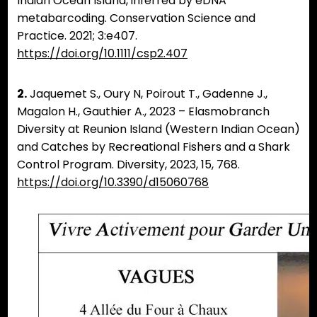
Indian Ocean Island, inferred by eDNA
metabarcoding. Conservation Science and
Practice. 2021; 3:e407.
https://doi.org/10.1111/csp2.407
2.
Jaquemet S., Oury N, Poirout T., Gadenne J.,
Magalon H., Gauthier A., 2023 – Elasmobranch
Diversity at Reunion Island (Western Indian Ocean)
and Catches by Recreational Fishers and a Shark
Control Program. Diversity, 2023, 15, 768.
https://doi.org/10.3390/d15060768