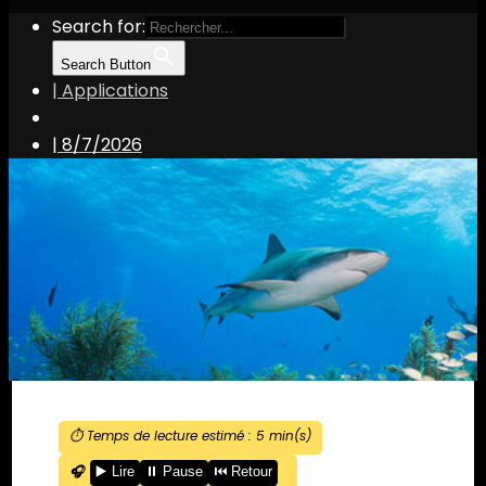
Search for:
Search Button
| Applications
|
8/7/2026
⏱️ Temps de lecture estimé :
5
min(s)
🎧
▶️ Lire
⏸️ Pause
⏮️ Retour