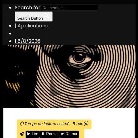
Search for:
Search Button
| Applications
|
8/8/2026
⏱️ Temps de lecture estimé :
5
min(s)
🎧
▶️ Lire
⏸️ Pause
⏮️ Retour