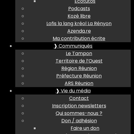
Ecotutos
Podcasts
Kozé libre
Lofis la lang kréol La Rényon
Azenda.re
Ma contribution écrite
❱ Communiqués
Le Tampon
Territoire de l’Ouest
Région Réunion
Préfecture Réunion
ARS Réunion
❱ Vie du média
Contact
Inscription newsletters
Qui sommes-nous ?
Don / adhésion
Faire un don