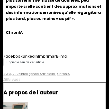
plus son énorme masse de données, peu
importe si elle contient des approximations et
des informations erronées qu’elle régurgitera
plus tard, plus ou moins « au pif ».
ChronIA
Partager :
Facebook
LinkedIn
Imprimer
E-mail
Copier le lien de cet article
Avr 3, 2025
Intelligence Artificielle | ChronIA
2918 vues
A propos de l'auteur