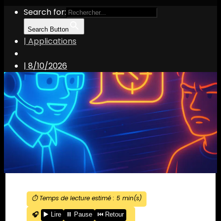
Search for:
Search Button
| Applications
|
8/10/2026
⏱️ Temps de lecture estimé :
5
min(s)
🎧
▶️ Lire
⏸️ Pause
⏮️ Retour