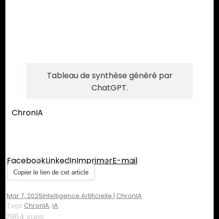
Tableau de synthèse généré par
ChatGPT.
ChronIA
Partager :
Facebook
LinkedIn
Imprimer
E-mail
Copier le lien de cet article
Mar 7, 2025
Intelligence Artificielle | ChronIA
Tags
ChronIA
,
IA
2964 vues