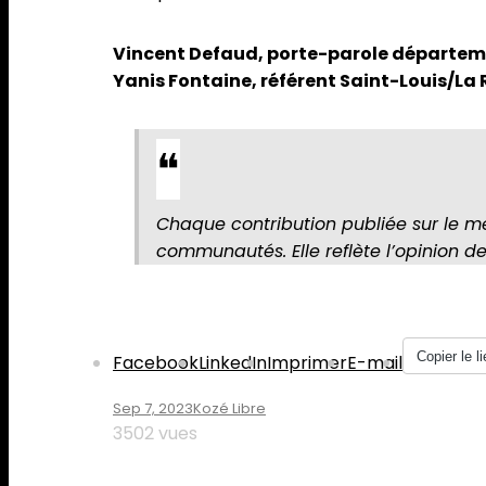
Vincent Defaud, porte-parole départeme
Yanis Fontaine, référent Saint-Louis/La 
Chaque contribution publiée sur le m
communautés. Elle reflète l’opinion d
Partager :
Copier le li
Facebook
LinkedIn
Imprimer
E-mail
Sep 7, 2023
Kozé Libre
3502 vues