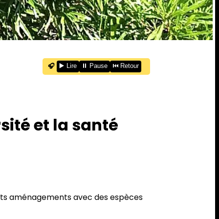
🎧
▶️ Lire
⏸️ Pause
⏮️ Retour
sité et la santé
fférents aménagements avec des espèces