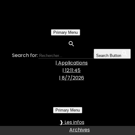
Primary Menu
Search for:
Search Button
| Applications
| 12:11:46
|
8/7/2026
Primary Menu
❱ Les infos
Archives