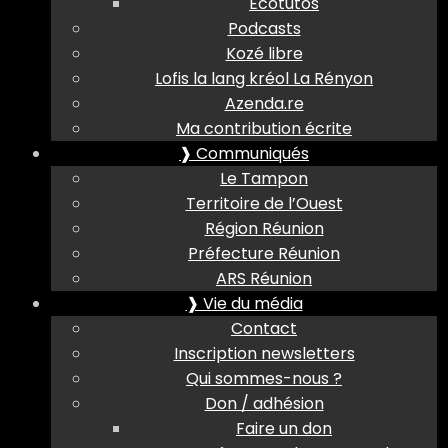
Ecotutos
Podcasts
Kozé libre
Lofis la lang kréol La Rényon
Azenda.re
Ma contribution écrite
❱ Communiqués
Le Tampon
Territoire de l’Ouest
Région Réunion
Préfecture Réunion
ARS Réunion
❱ Vie du média
Contact
Inscription newsletters
Qui sommes-nous ?
Don / adhésion
Faire un don