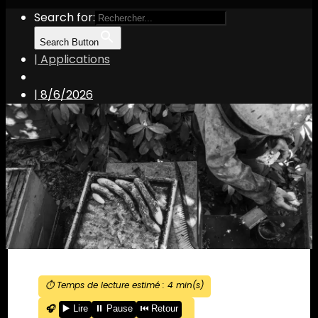
Search for:
Search Button
| Applications
|
8/6/2026
⏱️ Temps de lecture estimé :
4
min(s)
🎧
▶️ Lire
⏸️ Pause
⏮️ Retour