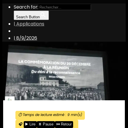
Search for:
Search Button
| Applications
|
8/9/2026
⏱️ Temps de lecture estimé :
9
min(s)
🎧
▶️ Lire
⏸️ Pause
⏮️ Retour