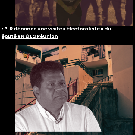
Le PLR dénonce une visite « électoraliste » du
député RN à La Réunion