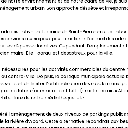
 de notre environnement et de notre cadre de vie, je sui
aménagement urbain. Son approche désuète et irresponsab
 administrative de la mairie de Saint-Pierre en contrebas de
des services municipaux pour améliorer l’accueil des admin
r les dépenses locatives. Cependant, l’emplacement chois
ien maire, Elie Hoarau, est désastreux pour la ville.
nécessaires pour les activités commerciales du centre-v
du centre-ville. De plus, la politique municipale actuell
 verts et de limiter l’artificialisation des sols, la munic
s projets futurs (commerces et hôtel) sur le terrain « Alba
architecture de notre médiathèque, etc.
préféré l’aménagement de deux niveaux de parkings publics
 la rivière d’Abord. Cette alternative répondrait aux bes