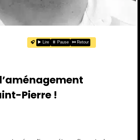
🎧
▶️ Lire
⏸️ Pause
⏮️ Retour
ue d’aménagement
int-Pierre !