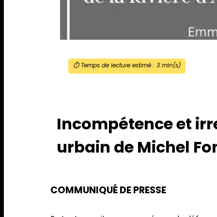
⏱️ Temps de lecture estimé :
3
min(s)
Incompétence et irr
urbain de Michel Font
COMMUNIQUÉ DE PRESSE