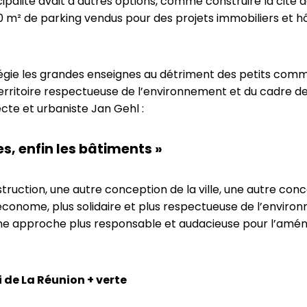
palité avait d’autres options, comme construire la cité ad
000 m² de parking vendus pour des projets immobiliers et hô
ilégie les grandes enseignes au détriment des petits comm
ritoire respectueuse de l’environnement et du cadre de v
ecte et urbaniste Jan Gehl :
es, enfin les bâtiments »
struction, une autre conception de la ville, une autre con
 économe, plus solidaire et plus respectueuse de l’enviro
 une approche plus responsable et audacieuse pour l’amén
de La Réunion + verte