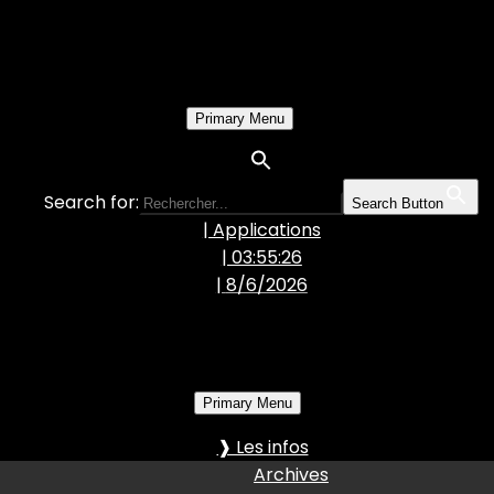
Primary Menu
Search for:
Search Button
| Applications
| 03:55:27
|
8/6/2026
Primary Menu
❱ Les infos
Archives