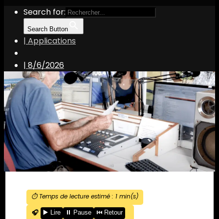
Search for:
Search Button
| Applications
|
8/6/2026
⏱️ Temps de lecture estimé :
1
min(s)
🎧
▶️ Lire
⏸️ Pause
⏮️ Retour