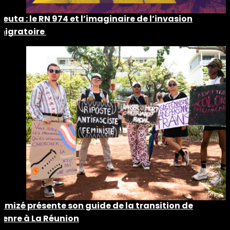
Ceuta : le RN 974 et l’imaginaire de l’invasion
migratoire
Timizé présente son guide de la transition de
genre à La Réunion