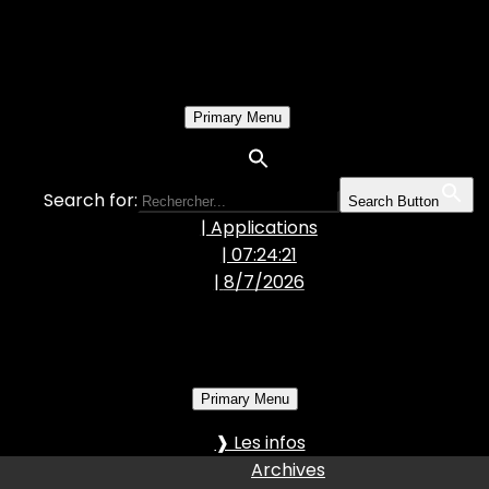
Primary Menu
Search for:
Search Button
| Applications
| 07:24:22
|
8/7/2026
Primary Menu
❱ Les infos
Archives