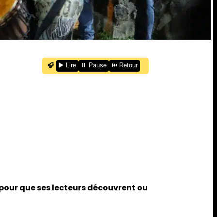
🎧
▶️ Lire
⏸️ Pause
⏮️ Retour
s pour que ses lecteurs découvrent ou