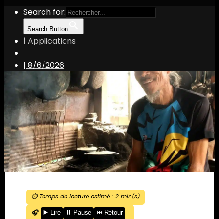
Search for:
Search Button
| Applications
|
8/6/2026
⏱️ Temps de lecture estimé :
2
min(s)
🎧
▶️ Lire
⏸️ Pause
⏮️ Retour