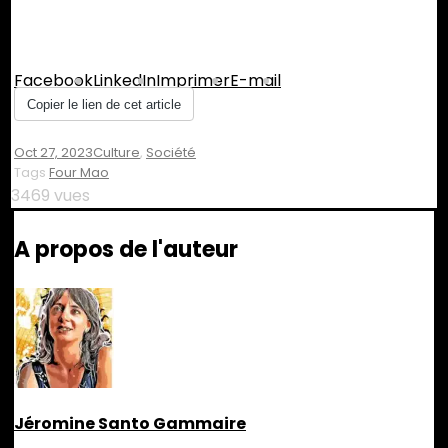
Partager :
Facebook
LinkedIn
Imprimer
E-mail
Copier le lien de cet article
Oct 27, 2023
Culture
,
Société
Tags
Four Mao
3469 vues
A propos de l'auteur
Jéromine Santo Gammaire