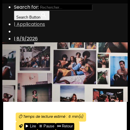
Search for:
Search Button
| Applications
|
8/9/2026
⏱️ Temps de lecture estimé :
6
min(s)
🎧
▶️ Lire
⏸️ Pause
⏮️ Retour