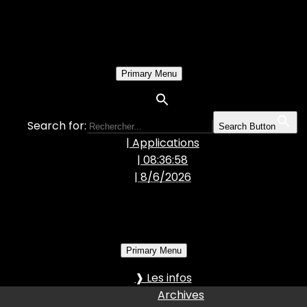
Primary Menu
Search for:
Search Button
| Applications
| 08:37:00
|
8/6/2026
Primary Menu
❱ Les infos
Archives