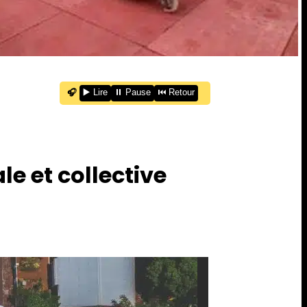
🎧
▶️ Lire
⏸️ Pause
⏮️ Retour
 et collective