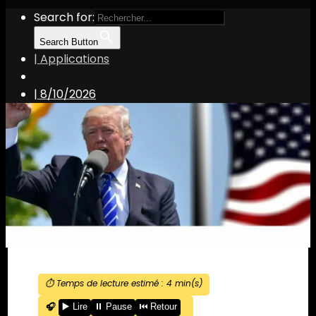
Search for:
Search Button
| Applications
|
8/10/2026
⏱️ Temps de lecture estimé :
4
min(s)
🎧
▶️ Lire
⏸️ Pause
⏮️ Retour