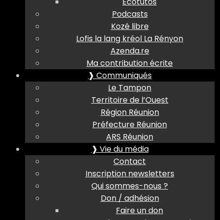
Ecotutos
Podcasts
Kozé libre
Lofis la lang kréol La Rényon
Azenda.re
Ma contribution écrite
❱ Communiqués
Le Tampon
Territoire de l’Ouest
Région Réunion
Préfecture Réunion
ARS Réunion
❱ Vie du média
Contact
Inscription newsletters
Qui sommes-nous ?
Don / adhésion
Faire un don