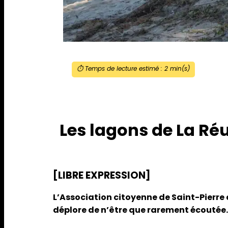
⏱️ Temps de lecture estimé :
2
min(s)
Les lagons de La Réu
[LIBRE EXPRESSION]
L’Association citoyenne de Saint-Pierre a
déplore de n’être que rarement écoutée.