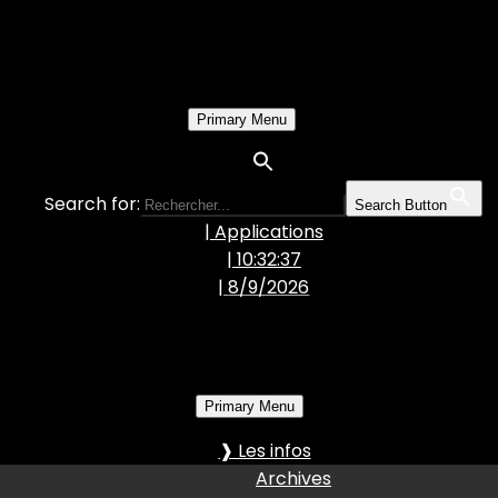
Primary Menu
Search for:
Search Button
| Applications
| 10:32:38
|
8/9/2026
Primary Menu
❱ Les infos
Archives