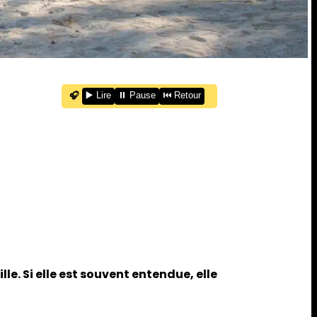
🎧
▶️ Lire
⏸️ Pause
⏮️ Retour
le. Si elle est souvent entendue, elle