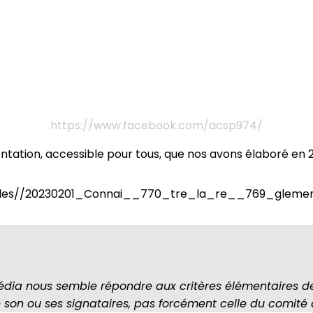
https://www.facebook.com/acsp974/
tation, accessible pour tous, que nos avons élaboré en 20
om/files//20230201_Connai__770_tre_la_re__769_glem
édia nous semble répondre aux critères élémentaires d
e son ou ses signataires, pas forcément celle du comité