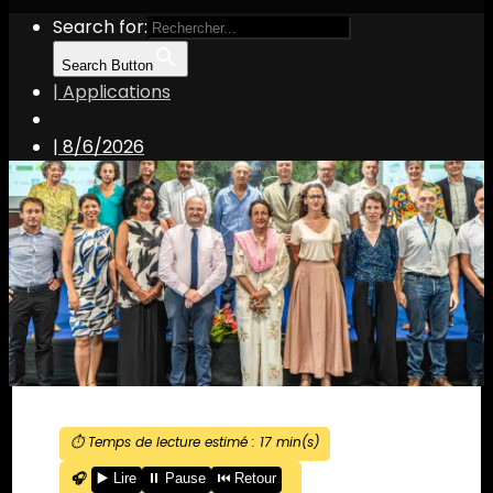
Search for:
Search Button
| Applications
|
8/6/2026
⏱️ Temps de lecture estimé :
17
min(s)
🎧
▶️ Lire
⏸️ Pause
⏮️ Retour