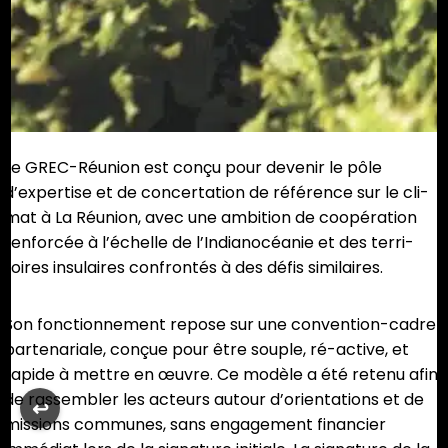
Le GREC-Réunion est conçu pour devenir le pôle
d’expertise et de concertation de référence sur le cli-
mat à La Réunion, avec une ambition de coopération
renforcée à l’échelle de l’Indianocéanie et des terri-
toires insulaires confrontés à des défis similaires.
Son fonctionnement repose sur une convention-cadre
partenariale, conçue pour être souple, ré-active, et
rapide à mettre en œuvre. Ce modèle a été retenu afin
de rassembler les acteurs autour d’orientations et de
↩︎
missions communes, sans engagement financier