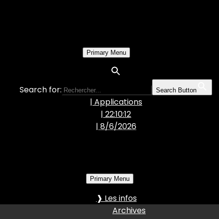
Primary Menu
Search for:
Search Button
| Applications
| 22:10:13
|
8/6/2026
Primary Menu
❱ Les infos
Archives