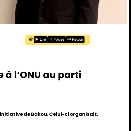
🎧
▶️ Lire
⏸️ Pause
⏮️ Retour
e à l’ONU au parti
nitiative de Bakou. Celui-ci organisait,
.