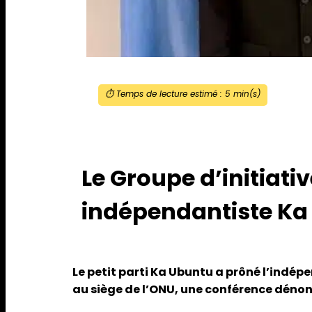
⏱️ Temps de lecture estimé :
5
min(s)
Le Groupe d’initiati
indépendantiste Ka
Le petit parti Ka Ubuntu a prôné l’indép
au siège de l’ONU, une conférence dénonç