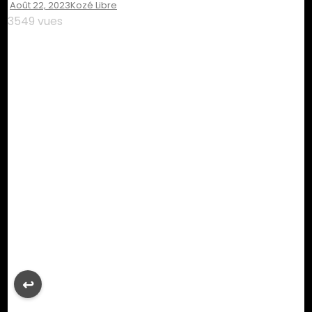
Août 22, 2023
Kozé Libre
3549 vues
↩︎