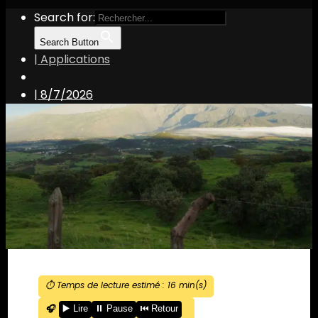
Search for:
Search Button
| Applications
|
8/7/2026
⏱️ Temps de lecture estimé :
16
min(s)
🎧
▶️ Lire
⏸️ Pause
⏮️ Retour