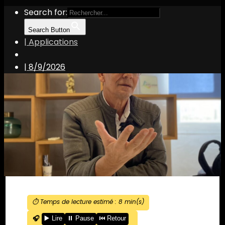
Search for:
Search Button
| Applications
|
8/9/2026
⏱️ Temps de lecture estimé :
8
min(s)
🎧
▶️ Lire
⏸️ Pause
⏮️ Retour