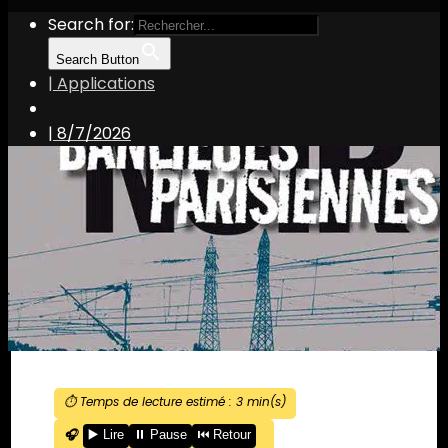
Search for:
Search Button
| Applications
|
8/7/2026
⏱️ Temps de lecture estimé :
3
min(s)
🎧
▶️ Lire
⏸️ Pause
⏮️ Retour