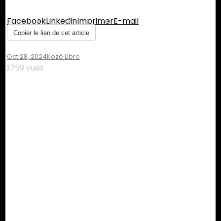
Partager :
Facebook
LinkedIn
Imprimer
E-mail
Copier le lien de cet article
Oct 28, 2024
Kozé Libre
3759 vues