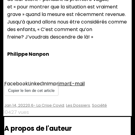
et « pour montrer que la situation est vraiment
grave » quand la mesure est récemment revenue.
Jusqu’à quand allons nous être considérés comme
des enfants, « C’est comment qu’on
freine? J’voudrais descendre de là! »
Philippe Nanpon
Partager :
Facebook
LinkedIn
Imprimer
E-mail
Copier le lien de cet article
Jan 14, 2022
0.6- La Crise Covid
,
Les Dossiers
,
Société
10427 vues
A propos de l'auteur