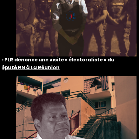
Le PLR dénonce une visite « électoraliste » du
député RN à La Réunion