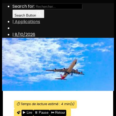
Search for:
Search Button
| Applications
|
8/10/2026
⏱️ Temps de lecture estimé :
4
min(s)
🎧
▶️ Lire
⏸️ Pause
⏮️ Retour